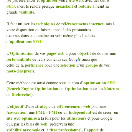
optimiser
site web
Ne pas référencer et
votre
, avec des outils
SEO
inexistant
réduire
, c’est le rendre presque
et
à néant sa
visibilité
grande
.
techniques
référencements internes
Il faut utiliser les
de
, mis à
votre disposition ou faisant appel à des prestataires
externes dans ce domaine ou voir même plus l’achats
applications
SEO
d’
.
Optimisation
pages web
objectif
L’
de vos
a pour
de donner une
forte visibilité
de leurs contenus sur
G
o
o
g
l
e
ainsi que
pertinence
sélection
groupe
celui de la
pour une
d’un
de vos
mots-clés précis
.
optimisation
SEO
Cette méthode est aussi connue sous le nom d’
S
earch
E
ngine
O
ptimisation
O
ptimisation
M
oteurs
(
ou
pour les
R
echerches
de
).
objectif
stratégie
référencement web
L’
d’une
de
pour une
Association
PME - PMI
Indépendant
, une
ou un
est de créer
un
site web optimisé
utilisateurs
à la fois pour les
et pour Google
web
qui, par les biais du
, préservera une
visibilité maximale
titre professionnel
apport
et, à
, l’
de