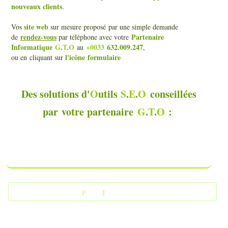
nouveaux clients
.
site web
Vos
sur mesure proposé
par une simple demande
rendez-vous
Partenaire
de
par téléphone avec
votre
Informatique
G
.
T
.
O
+0033
632.009.247
au
,
l'icône
formulaire
ou en cliquant sur
Des solutions d'
O
utils
S
.
E
.
O
conseillées
par
votre
partenaire
G
.
T
.
O
:
-
P
acks
I
nstallations -