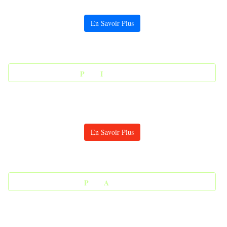
En Savoir Plus
-
P
acks
I
nterventions -
En Savoir Plus
-
P
acks
A
ssistances -