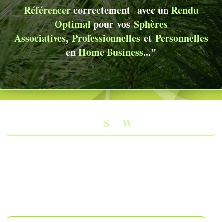
Référencer
correctement
avec un
Rendu
Optimal
pour
vos
Sphères
Associatives
,
Professionnelles
et
Personnelles
en
Home Business
..."
-
Votre
S
ite
W
eb
-