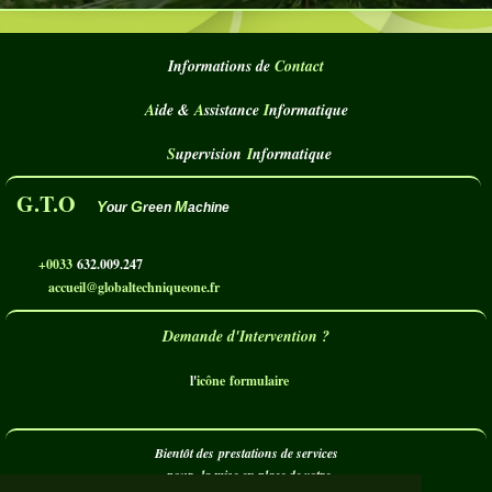
Informations de
Contact
A
ide &
A
ssistance
I
nformatique
S
upervision
I
nformatique
G.T.O
Y
G
M
our
reen
achine
+0033
632.009.247
accueil@globaltechniqueone.fr
Demande d'Intervention ?
l'
icône
formulaire
Bientôt des prestations de services
pour
la mise en place de votre