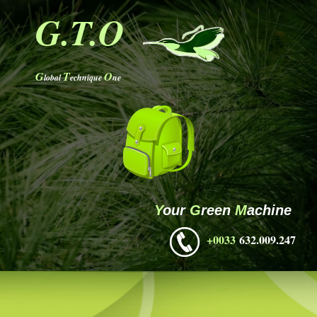
G.T.O
G
T
O
lobal
echnique
ne
Y
our
G
reen
M
achine
+00
33
632.009.247