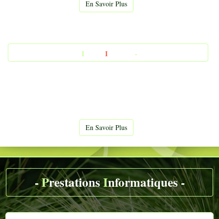
En Savoir Plus
-
I
NTER
I
PERIUS
-
En Savoir Plus
-
P
restations
I
nformatiques -