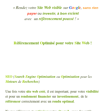
« Rendez votre
Site Web visible
sur
G
o
o
g
l
e
,
sans rien
,
escient
payer
ou
investir
à bon
avec
un
référencement poussé
! »
R
éférencement
O
ptimisé pour votre
S
ite
W
eb
!
SEO
(
S
earch
E
ngine
O
ptimisation
ou
O
ptimisation
pour les
M
oteurs
de
R
echerches
)
site web créé
visibilité
Une fois votre
, il est important, pour votre
rendement financier
investissement
et pour un
sur
,
de le
référencer
rendu optimal
correctement avec un
.