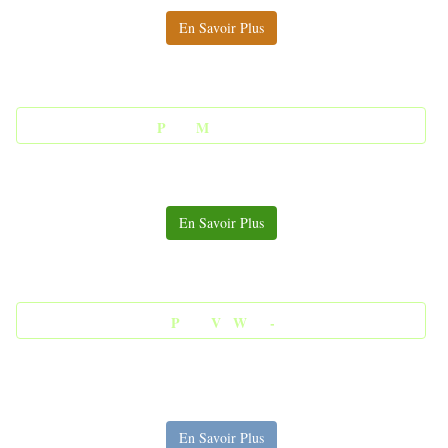
En Savoir Plus
-
P
acks
M
aintenances -
En Savoir Plus
-
P
acks
V
m
W
are
-
En Savoir Plus