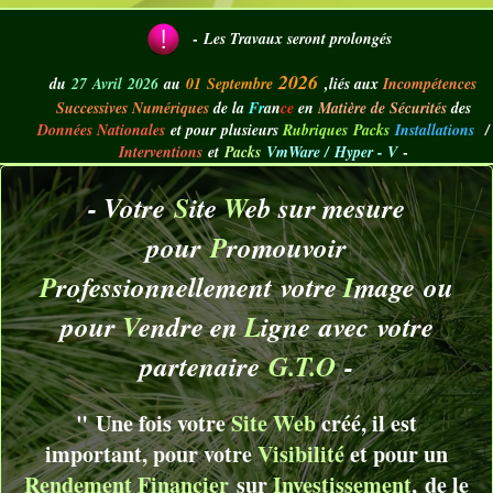
-
Les Travaux seront prolongés
2026
du
27
Avril
2026
au
01
Septembre
,liés aux
Incompétences
Successives Numériques
de la
Fr
an
ce
en
M
atière de Sécurités
des
Données Nationales
e
t
pour
plusieurs
Rubriques
Packs
Installations
/
-
Interventions
et
Packs
VmWare / Hyper - V
- Votre
S
ite
W
eb sur mesure
pour
P
romouvoir
P
rofessionnellement
votre
I
mage
ou
pour
V
endre en
L
igne
avec
votre
partenaire
G.T.O
-
"
Une fois votre
Site Web
créé, il est
important, pour votre
Visibilité
et pour un
Rendement Financier
sur
Investissement
,
de le