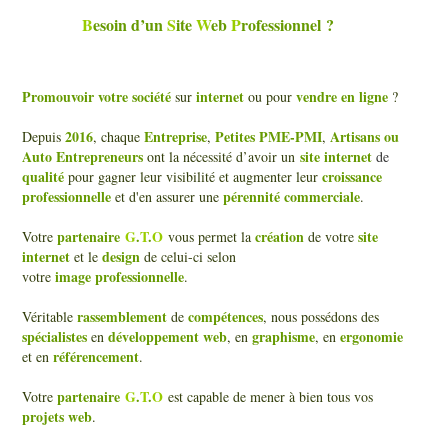
B
esoin d’un
S
ite
W
eb
P
rofessionnel
?
Promouvoir votre société
internet
vendre en ligne
sur
ou pour
?
2016
Entreprise
Petites PME-PMI
Artisans ou
Depuis
, chaque
,
,
Auto Entrepreneurs
site internet
ont la nécessité d’avoir un
de
qualité
croissance
pour gagner leur visibilité et augmenter leur
professionnelle
pérennité commerciale
et d'en assurer une
.
partenaire
G
.
T
.
O
création
site
Votre
vous permet la
de votre
internet
design
et le
de celui-ci selon
image professionnelle
votre
.
rassemblement
compétences
Véritable
de
, nous possédons des
spécialistes
développement web
graphisme
ergonomie
en
, en
, en
référencement
et en
.
partenaire
G
.
T
.
O
Votre
est capable de mener à bien tous vos
projets web
.